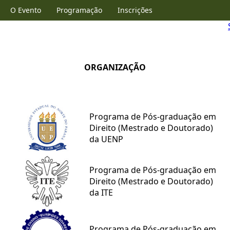
O Evento
Programação
Inscrições
Submissão de Trabalhos
Anais do Evento
Eventos Anteriores
Contato
Login
ORGANIZAÇÃO
Programa de Pós-graduação em
Direito (Mestrado e Doutorado)
da UENP
Programa de Pós-graduação em
Direito (Mestrado e Doutorado)
da ITE
Programa de Pós-graduação em